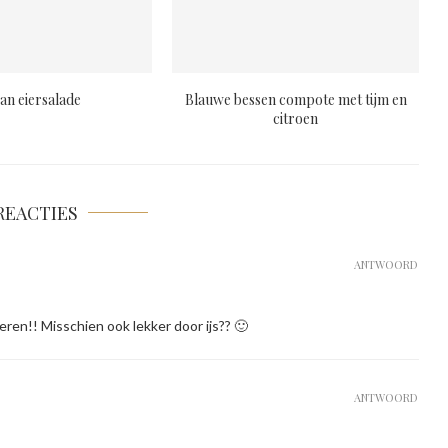
an eiersalade
Blauwe bessen compote met tijm en
citroen
REACTIES
ANTWOORD
eren!! Misschien ook lekker door ijs?? 🙂
ANTWOORD