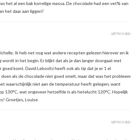
as het al een bak korrelige massa. De chocolade had een vet% van
n het daar aan liggen?
ANTWOORD
ichelle. Ik heb net nog wat andere recepten gelezen hierover en ik
g wordt in het begin. Er blijkt dat als je dan langer doorgaat met
goed komt. David Lebovitz heeft ook als tip dat je er 1 el
an doen als de chocolade niet goed smelt, maar dat was het probleem
t het waarschijnlijk niet aan de temperatuur heeft gelegen, want
 130°C, wat ongeveer hetzelfde is als hetelucht 120°C. Hopelijk
s! Groetjes, Louise
ANTWOORD