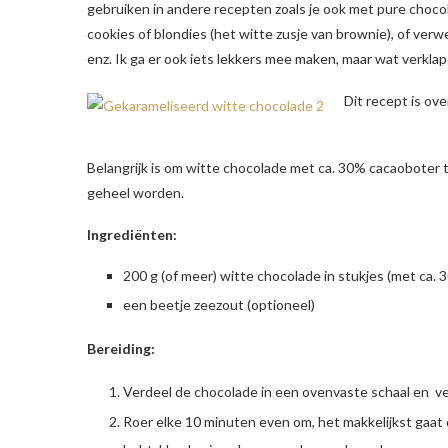
gebruiken in andere recepten zoals je ook met pure chocol
cookies of blondies (het witte zusje van brownie), of verwer
enz. Ik ga er ook iets lekkers mee maken, maar wat verklap 
Dit recept is o
Belangrijk is om witte chocolade met ca. 30% cacaoboter 
geheel worden.
Ingrediënten
:
200 g (of meer) witte chocolade in stukjes (met ca.
een beetje zeezout (optioneel)
Bereiding:
Verdeel de chocolade in een ovenvaste schaal en v
Roer elke 10 minuten even om, het makkelijkst gaat 