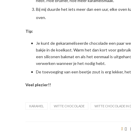
hebt. Hoe bruiner, hoe meer karamelsmaak.
Bij mij duurde het iets meer dan een uur, elke oven kan
oven.
Tip:
Je kunt de gekarameliseerde chocolade een paar we
bakje in de koelkast. Warm het dan kort voor gebrui
een siliconen bakmat en als het eenmaal is uitgehard 
verwerken wanneer je het nodig hebt.
De toevoeging van een beetje zout is erg lekker, h
Veel plezier!!
KARAMEL
WITTE CHOCOLADE
WITTE CHOCOLADE IN 
1