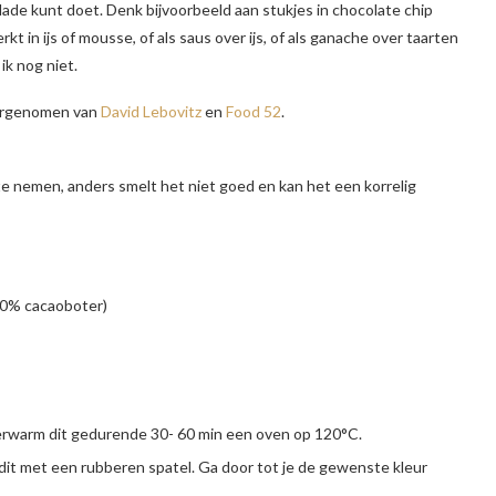
ade kunt doet. Denk bijvoorbeeld aan stukjes in chocolate chip
kt in ijs of mousse, of als saus over ijs, of als ganache over taarten
ik nog niet.
vergenomen van
David Lebovitz
en
Food 52
.
te nemen, anders smelt het niet goed en kan het een korrelig
 30% cacaoboter)
erwarm dit gedurende 30- 60 min een oven op 120°C.
dit met een rubberen spatel. Ga door tot je de gewenste kleur